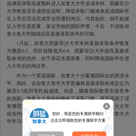
选择双录取或者预科进入加拿大大学攻读本科。西蒙菲沙
大学恢复语言成绩也说明，降低录取门槛难免造成国际学
生入学后无法完成学业而遭到淘汰。与其如此，倒不如保
证入学生源质量，保证学校的国际声誉。今后，不排除加
拿大各大学陆续抬高直接录取条件的可能。
1月起，加拿大西蒙菲沙大学本科直接录取条件恢复
为雅思6.5，而目前降低为6.0。西蒙菲沙大学提高直接录
取标准的目的，在于保证生源质量，同时降低国际学生进
入大学后的淘汰率。
作为一个英语国家，加拿大十分重视国际生的英语水
平。因此，去加拿大留学大学普遍将直接录取标准定位为
雅思6.5或同等托福成绩。但是，随着国际教育市场竞争
的加剧，加拿大大学纷纷降低了录取门槛，甚至提供了没
有雅思等语言成绩的双录取，即国际学生先到加拿大大学
或合作的语言机构学习语言，语言通过后再进入加拿大大
您好，我是您的专属留学顾问
点击立即领取您的专属留学方案
学学习正课。