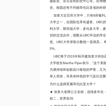
摄影室、音乐室和妇女中心等。在博物
史。校园还有不列颠哥伦比亚省的科研
加拿大近百所大学中，只有8所被列入
大学之一，在国际也享有盛誉。UBC
利大学，斯坦福大学，多伦多大学，麦
切的交流合作，很数从UBC毕业的学
造。UBC大学录取分数线一直很高， 
5%。
UBC将于2015年秋开建加拿大特别高
大学校长Martha Piper表示，
为课持续和创新设计枢纽的声誉，又为校
单人宿舍，并具有特色的学习及社交聚
为什么选择英属哥伦比亚大学？
★ 加拿大老牌公立名校，连续多年在
前二，世界前35