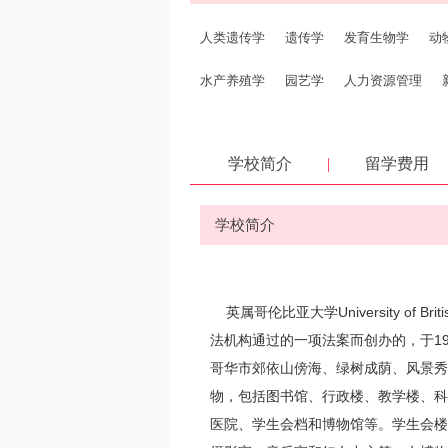
人类遗传学
遗传学
发育生物学
动
水产养殖学
园艺学
人力资源管理
考古学
社会学
地理信息系统
可持
学校简介
|
留学费用
环境工程
体育管理
体育教育
软件
制造工程
系统工程
工程管理
技术
学校简介
高等教育
化学工程
艺术教育
商业
幼儿教育
英属哥伦比亚大学University of Br
法机构通过的一项法案而创办的，于19
哥华市郊依山傍海、绿树成荫、风景秀丽
物，包括图书馆、行政楼、教学楼、科
医院、学生会档和博物馆等。学生会楼