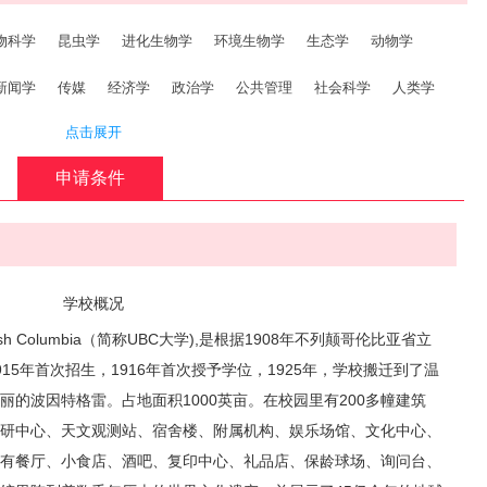
物科学
昆虫学
进化生物学
环境生物学
生态学
动物学
新闻学
传媒
经济学
政治学
公共管理
社会科学
人类学
点击展开
续发展
文化研究
应用经济学
公共事务
公共政策
建筑工程
|
申请条件
工程
计算机工程
电气工程
工程物理学
地质工程
工业工程
管理
材料科学
运筹学
海洋科学
环境科学
教育心理学
教育
健康教育
数学教育
音乐教育
科学教育
成人教育
学校概况
itish Columbia（简称UBC大学),是根据1908年不列颠哥伦比亚省立
15年首次招生，1916年首次授予学位，1925年，学校搬迁到了温
的波因特格雷。占地面积1000英亩。在校园里有200多幢建筑
研中心、天文观测站、宿舍楼、附属机构、娱乐场馆、文化中心、
有餐厅、小食店、酒吧、复印中心、礼品店、保龄球场、询问台、