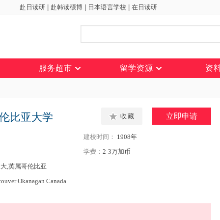
赴日读研
|
赴韩读硕博
|
日本语言学校
|
在日读研
服务超市
留学资源
资
伦比亚大学
立即申请
收藏
建校时间：
1908年
学费：
2-3万加币
大,英属哥伦比亚
couver Okanagan Canada