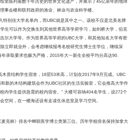
馆里陈列着数千年历史的世界文化遗产，并展示了45亿余年的地球
理事会楼和联邦政府的渔业、林业与农业科学楼。
特别佳大学名单内，而UBC就是其中之一。该校不仅是北美名牌
的学生可以作为交换生到其他世界高等学府学习，如剑桥大学，伯克
吉尔大学等。作为世界高等学府的UBC大学，和其他知名大学有密
生除立即就业外，会考虑继续报考名校研究生博士生学位，继续深
每年录取要求也极为严格，2015年大一新生全校平均分高达90.
木质结构学生宿舍，18层53米高，计划在2017年9月完成。UBC
“这个美丽和新的木结构建筑会作为UBC社区的生活实验室，它会推高大学作
内学生提供急需的校内宿舍。” 大楼可容纳404名学生，设272个
会空间，在一楼海还设有走读生休息室及学习空间。
《麦克林》排名中蝉联医学博士类第三位。历年学校排名保持加拿大