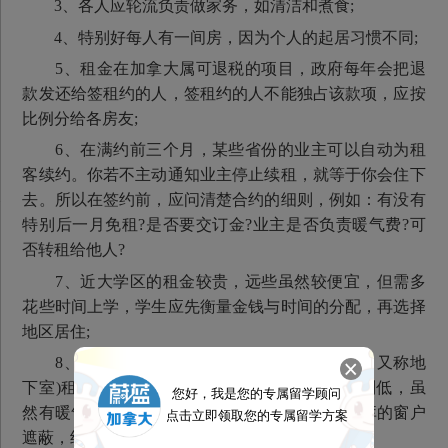
3、各人应轮流负责做家务，如清洁和煮食;
4、特别好每人有一间房，因为个人的起居习惯不同;
5、租金在加拿大属可退税的项目，政府每年会把退
款发还给签租约的人，签租约的人不能独占该款项，应按
比例分给各房友;
6、在满约前三个月，某些省份的业主可以自动为租
客续约。你若不主动通知业主停止续租，就等于你会住下
去。所以在签约前，应问清楚合约的细则，例如：有没有
特别后一月免租?是否要交订金?业主是否负责暖气费?可
否转租给他人?
7、近大学区的租金较贵，远些虽然较便宜，但需多
花些时间上学，学生应先衡量金钱与时间的分配，再选择
地区居住;
8、在大厦的各单位中，以“土库”(Basement，又称地
下室)租金特别便宜，但土库处于地下，温度特别低，虽
您好，我是您的专属留学顾问
然有暖气供应，仍觉得冷。在下雪时，积雪把土库的窗户
点击立即领取您的专属留学方案
遮蔽，终日昏昏暗暗的，令人很不自在。