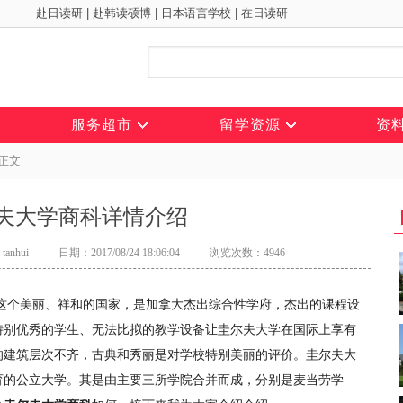
赴日读研
|
赴韩读硕博
|
日本语言学校
|
在日读研
服务超市
留学资源
资
正文
夫大学商科详情介绍
anhui
日期：2017/08/24 18:06:04
浏览次数：4946
大这个美丽、祥和的国家，是加拿大杰出综合性学府，杰出的课程设
特别优秀的学生、无法比拟的教学设备让圭尔夫大学在国际上享有
的建筑层次不齐，古典和秀丽是对学校特别美丽的评价。圭尔夫大
育的公立大学。其是由主要三所学院合并而成，分别是麦当劳学