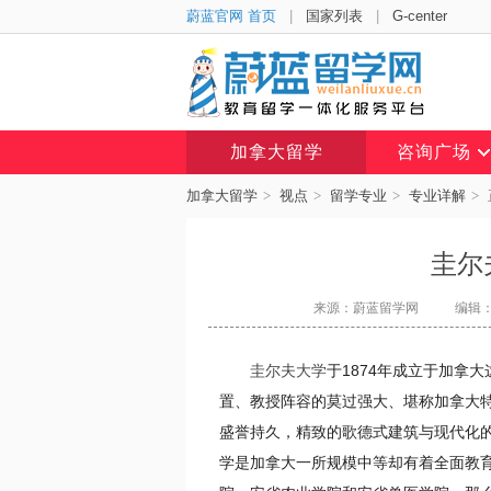
蔚蓝官网 首页
|
国家列表
|
G-center
加拿大留学
咨询广场
加拿大留学
>
视点
>
留学专业
>
专业详解
>
圭尔
来源：蔚蓝留学网
编辑：t
圭尔夫大学
于1874年成立于加拿
置、教授阵容的莫过强大、堪称加拿大
盛誉持久，精致的歌德式建筑与现代化
学是加拿大一所规模中等却有着全面教