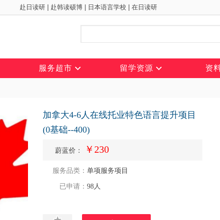
赴日读研
|
赴韩读硕博
|
日本语言学校
|
在日读研
服务超市
留学资源
资
加拿大4-6人在线托业特色语言提升项目
(0基础--400)
￥230
蔚蓝价：
服务品类：
单项服务项目
已申请：
98人