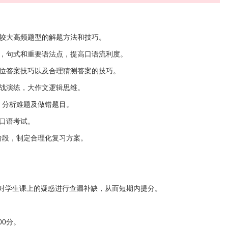
系数较大高频题型的解题方法和技巧。
词汇，句式和重要语法点，提高口语流利度。
速定位答案技巧以及合理猜测答案的技巧。
实战演练，大作文逻辑思维。
况，分析难题及做错题目。
业口语考试。
学阶段，制定合理化复习方案。
针对学生课上的疑惑进行查漏补缺，从而短期内提分。
00分。