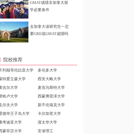
GMAT成绩非加拿大留
学必要条件
去加拿大读研究生一定
要GRE或GMAT成绩吗
院校推荐
不列颠哥伦比亚大学
多伦多大学
蒙特爱立森大学
西安大略大学
麦吉尔大学
麦克马斯特大学
滑铁卢大学
西蒙弗雷泽大学
圭尔夫大学
新不伦瑞克大学
爱德华王子岛大学
卡尔加里大学
康考迪亚大学
渥太华大学
西蒙菲莎大学
安省理工