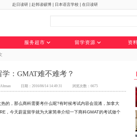
赴日读研
|
赴韩读硕博
|
日本语言学校
|
在日读研
服务超市
留学资源
资
文
学：GMAT难不难考？
ltman
日期：2016/06/14 14:49:31
浏览次数：6675
火热的，那么商科需要考什么呢?有时候考试内容会混淆，加拿大
GRE，今天蔚蓝留学就为大家简单介绍一下商科GMAT的考试做个