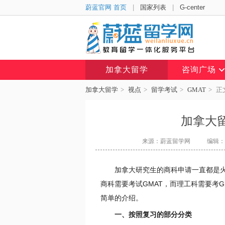
蔚蓝官网 首页
|
国家列表
|
G-center
加拿大留学
咨询广场
加拿大留学
>
视点
>
留学考试
>
GMAT
>
正
加拿大留
来源：蔚蓝留学网
编辑：A
加拿大研究生的商科申请一直都是
商科需要考试GMAT，而理工科需要考
简单的介绍。
一、按照复习的部分分类