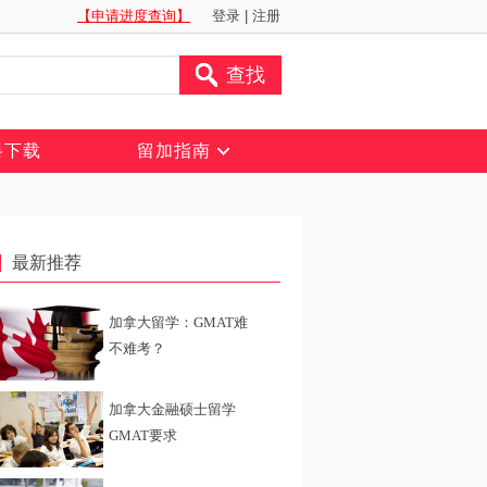
【申请进度查询】
登录
|
注册
查找
料下载
留加指南
最新推荐
加拿大留学：GMAT难
不难考？
加拿大金融硕士留学
GMAT要求