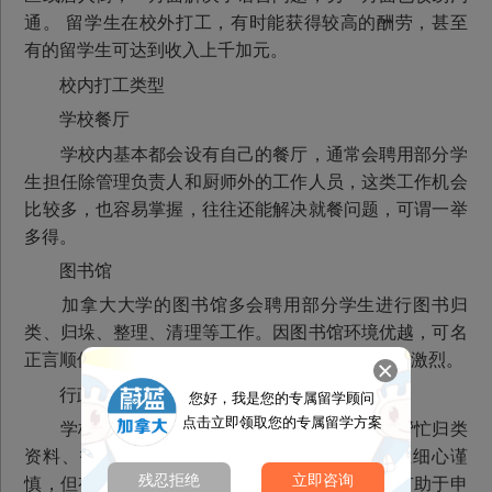
通。 留学生在校外打工，有时能获得较高的酬劳，甚至
有的留学生可达到收入上千加元。
校内打工类型
学校餐厅
学校内基本都会设有自己的餐厅，通常会聘用部分学
生担任除管理负责人和厨师外的工作人员，这类工作机会
比较多，也容易掌握，往往还能解决就餐问题，可谓一举
多得。
图书馆
加拿大大学的图书馆多会聘用部分学生进行图书归
类、归垛、整理、清理等工作。因图书馆环境优越，可名
正言顺借机读书完成课业，因此此类工作竞争较为激烈。
行政机关
您好，我是您的专属留学顾问
点击立即领取您的专属留学方案
学校的行政管理机关有时也会聘用部分学生帮忙归类
资料、打印表格等，这类工作需要被聘用的学生细心谨
残忍拒绝
立即咨询
慎，但有时可在工作之余与学校高层搞好关系，有助于申