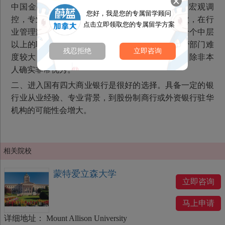
中国金融学是立足于宏观经济学，基于金融市场宏观调
您好，我是您的专属留学顾问
控，专业应用较易入手，政策把握比较到位；其次，在行
点击立即领取您的专属留学方案
业管理部门做上三五年再入行到实践机构至少能给个中层
以上的职位。其局限在于：要进入这几个行业主管部门难
残忍拒绝
立即咨询
度较大，可能还需要背景依托，本科生想进较难，除非本
人确实非常优秀。
二、进入国有四大商业银行是很好的选择。具备一定的银
行业从业经验、专业背景，到股份制商行或外资银行驻华
机构的可能性会增大。
相关院校
蒙特爱立森大学
立即咨询
马上申请
详细地址：
Mount Allison University