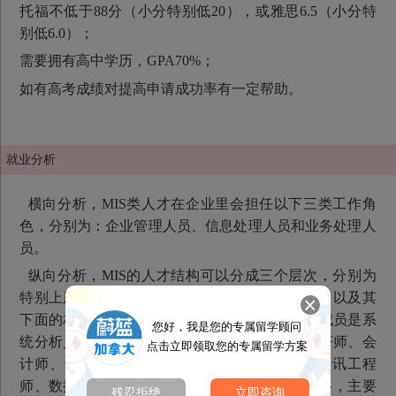
托福不低于88分（小分特别低20），或雅思6.5（小分特
别低6.0）；
需要拥有高中学历，GPA70%；
如有高考成绩对提高申请成功率有一定帮助。
就业分析
横向分析，MIS类人才在企业里会担任以下三类工作角
色，分别为：企业管理人员、信息处理人员和业务处理人
员。
纵向分析，MIS的人才结构可以分成三个层次，分别为
特别上层的决策层，一般为企业的特别高层经理，以及其
下面的相关副职领导和各总师，其中特别重要的成员是系
您好，我是您的专属留学顾问
统分析员。中层是业务层，其组成人员主要有经济师、会
点击立即领取您的专属留学方案
计师、专业工程师以及计算机软硬件工程师、通讯工程
师、数据工程师等。下层是操作层，其人数特别多，主要
残忍拒绝
立即咨询