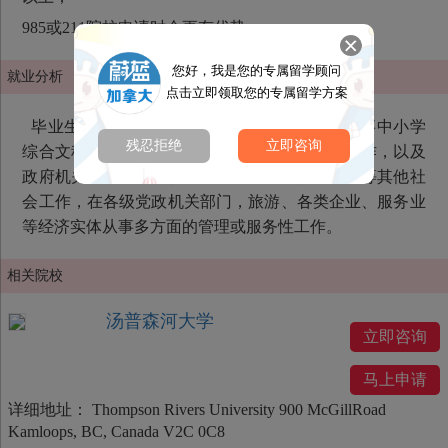
985或211院校申请时会更有优势。
您好，我是您的专属留学顾问
就业分析
点击立即领取您的专属留学方案
毕业生主要就业方向为基础教育文科教师，从事中小学
残忍拒绝
立即咨询
综合文科、历史与社会、地理等人文教育教学工作，以及
政府机关、企事业单位从事公务员、新闻、秘书等其他社
会工作，在各级党政机关部门，旅游、各类企业、服务业
等经济实体从事多方面的管理或服务性工作。
相关院校
汤普森河大学
立即咨询
马上申请
详细地址：
Thompson Rivers University 900 McGillRoad
Kamloops, BC, Canada V2C 0C8